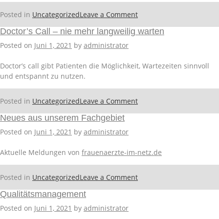
on
Posted in
Uncategorized
Leave a Comment
Praxis-
Doctor’s Call – nie mehr langweilig warten
App
Posted on
Juni 1, 2021
by
administrator
Doctor’s call gibt Patienten die Möglichkeit, Wartezeiten sinnvoll
und entspannt zu nutzen.
on
Posted in
Uncategorized
Leave a Comment
Doctor’s
Neues aus unserem Fachgebiet
Call
–
Posted on
Juni 1, 2021
by
administrator
nie
mehr
Aktuelle Meldungen von
frauenaerzte-im-netz.de
langweilig
warten
on
Posted in
Uncategorized
Leave a Comment
Neues
Qualitätsmanagement
aus
unserem
Posted on
Juni 1, 2021
by
administrator
Fachgebiet